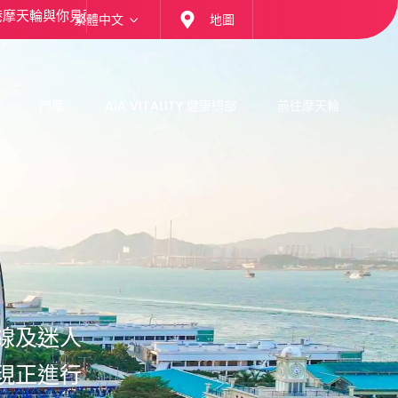
歡迎! 我們期待很快在香港摩天輪與你見面。
歡迎! 我們
繁體中文
地圖
門票
AIA VITALITY 健康總部
前往摩天輪
線及迷人
現正進行