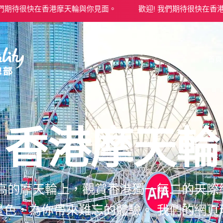
摩天輪與你見面。
歡迎! 我們期待很快在香港摩天輪與你見面。
首頁
香港摩天輪
米高的摩天輪上，觀賞香港獨一無二的天際
景色，為你帶來難忘的體驗。
我們的網頁